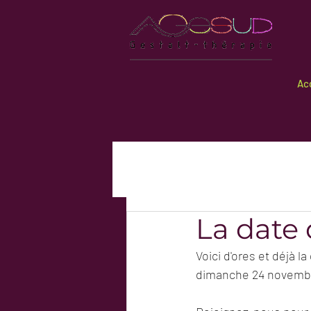
Ac
La date 
Voici d'ores et déjà 
dimanche 24 novembre