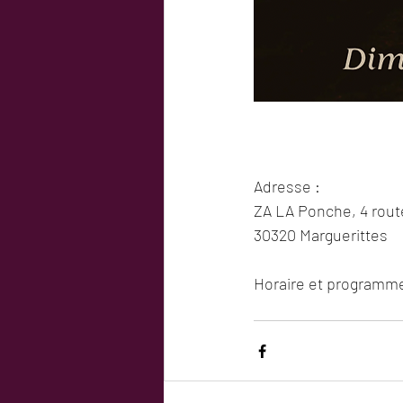
Adresse :
ZA LA Ponche, 4 rout
30320 Marguerittes
Horaire et programme 