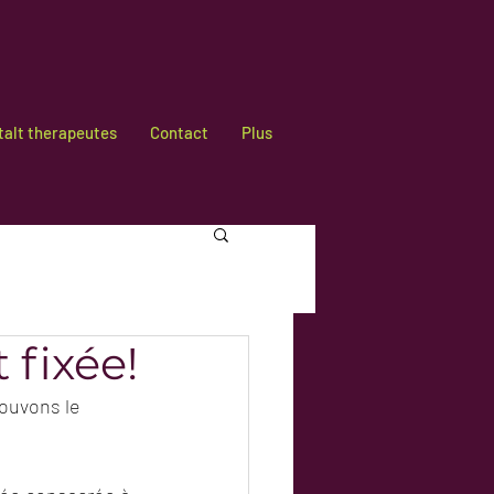
talt therapeutes
Contact
Plus
 fixée!
rouvons le 